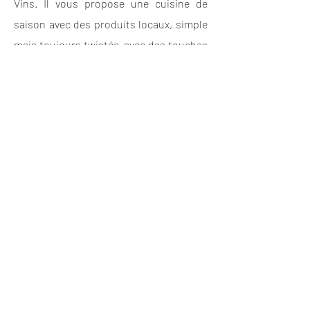
Vins. Il vous propose une cuisine de
saison avec des produits locaux, simple
mais toujours twistée, avec des touches
japonisantes, de nombreuses épices et
toujours dans le respect du produit.
Témoignages